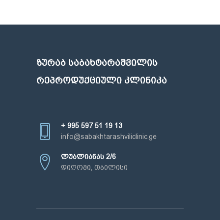
ᲖᲣᲠᲐᲑ ᲡᲐᲑᲐᲮᲢᲐᲠᲐᲨᲕᲘᲚᲘᲡ
ᲠᲔᲞᲠᲝᲓᲣᲥᲪᲘᲣᲚᲘ ᲙᲚᲘᲜᲘᲙᲐ
+ 995 597 51 19 13
info@sabakhtarashviliclinic.ge
ლუბლიანას 2/6
დიღომი, თბილისი