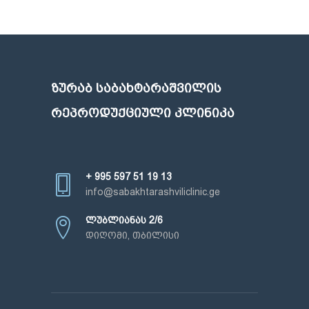
ᲖᲣᲠᲐᲑ ᲡᲐᲑᲐᲮᲢᲐᲠᲐᲨᲕᲘᲚᲘᲡ
ᲠᲔᲞᲠᲝᲓᲣᲥᲪᲘᲣᲚᲘ ᲙᲚᲘᲜᲘᲙᲐ
+ 995 597 51 19 13
info@sabakhtarashviliclinic.ge
ლუბლიანას 2/6
დიღომი, თბილისი