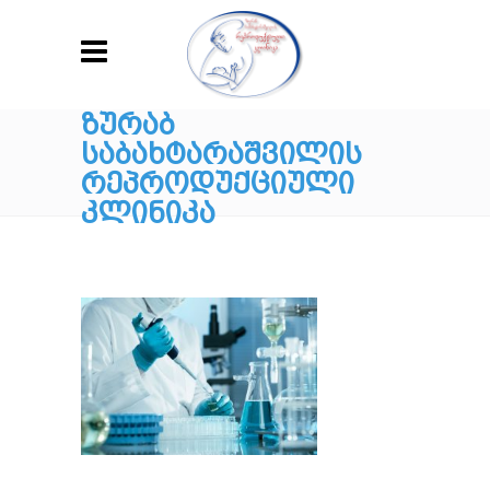
ᲖᲣᲠᲐᲑ
ᲡᲐᲑᲐᲮᲢᲐᲠᲐᲨᲕᲘᲚᲘᲡ
ᲠᲔᲞᲠᲝᲓᲣᲥᲪᲘᲣᲚᲘ
ᲙᲚᲘᲜᲘᲙᲐ