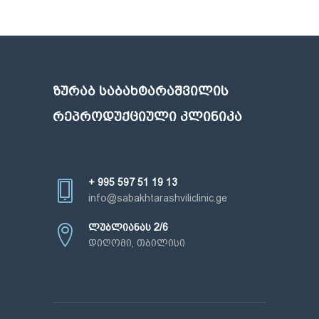
ᲖᲣᲠᲐᲑ ᲡᲐᲑᲐᲮᲢᲐᲠᲐᲨᲕᲘᲚᲘᲡ
ᲠᲔᲞᲠᲝᲓᲣᲥᲪᲘᲣᲚᲘ ᲙᲚᲘᲜᲘᲙᲐ
+ 995 597 51 19 13
info@sabakhtarashviliclinic.ge
ლუბლიანას 2/6
დიღომი, თბილისი