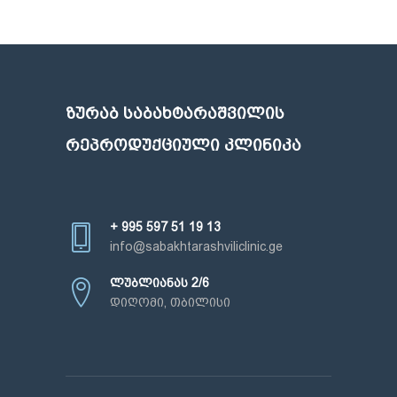
ᲖᲣᲠᲐᲑ ᲡᲐᲑᲐᲮᲢᲐᲠᲐᲨᲕᲘᲚᲘᲡ
ᲠᲔᲞᲠᲝᲓᲣᲥᲪᲘᲣᲚᲘ ᲙᲚᲘᲜᲘᲙᲐ
+ 995 597 51 19 13
info@sabakhtarashviliclinic.ge
ლუბლიანას 2/6
დიღომი, თბილისი