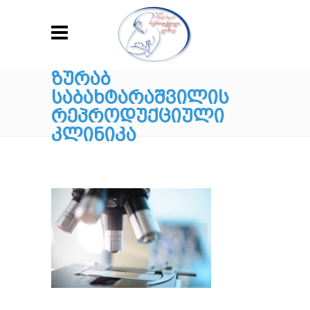
ᲖᲣᲠᲐᲑ
ᲡᲐᲑᲐᲮᲢᲐᲠᲐᲨᲕᲘᲚᲘᲡ
ᲠᲔᲞᲠᲝᲓᲣᲥᲪᲘᲣᲚᲘ
ᲙᲚᲘᲜᲘᲙᲐ