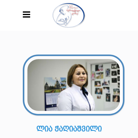
ᲚᲘᲐ ᲭᲐᲦᲘᲐᲨᲕᲘᲚᲘ