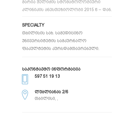
მარია ჭელიძის სტომატოლოგიური
კლინიკის ანესთეზიოლოგი 2015 წ – დან.
SPECIALTY
თბილისის სახ. სამედიცინო
უნივერსიტეტის სამკურნალო
ფაკულტეტის კურსდამთავრებული.
ᲡᲐᲙᲝᲜᲢᲐᲥᲢᲝ ᲘᲜᲤᲝᲠᲛᲐᲪᲘᲐ
597 51 19 13
ᲚᲣᲑᲚᲘᲐᲜᲐᲡ 2/6
თბილისი, ,