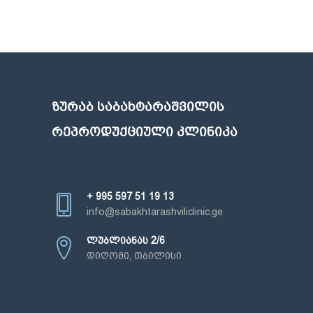
ᲖᲣᲠᲐᲑ ᲡᲐᲑᲐᲮᲢᲐᲠᲐᲨᲕᲘᲚᲘᲡ
ᲠᲔᲞᲠᲝᲓᲣᲥᲪᲘᲣᲚᲘ ᲙᲚᲘᲜᲘᲙᲐ
+ 995 597 51 19 13
info@sabakhtarashviliclinic.ge
ლუბლიანას 2/6
დიღომი, თბილისი