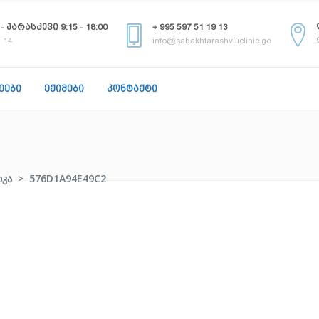
 პარასკევი 9:15 - 18:00
+ 995 597 51 19 13
 14
info@sabakhtarashviliclinic.ge
ᲔᲔᲑᲘ
ᲔᲥᲘᲛᲔᲑᲘ
ᲙᲝᲜᲢᲐᲥᲢᲘ
ᲘᲙᲐ
>
576D1A94E49C2